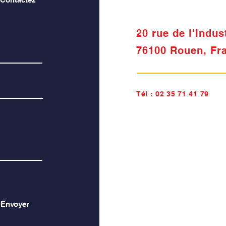
20 rue de l'indus
76100 Rouen, Fr
Tél :
02 35 71 41 79
Envoyer