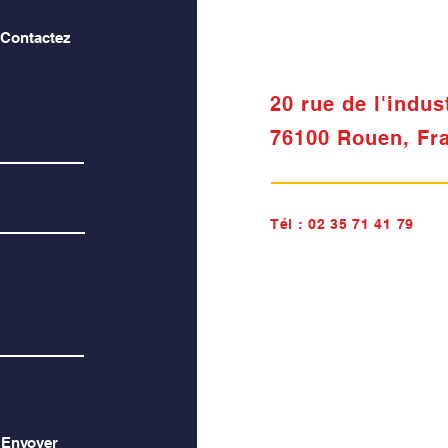
 Contactez
20 rue de l'indus
76100 Rouen, Fr
Tél :
02 35 71 41 79
Envoyer