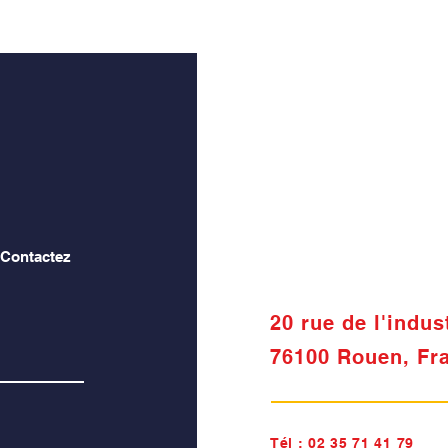
 Contactez
20 rue de l'indus
76100 Rouen, Fr
Tél :
02 35 71 41 79