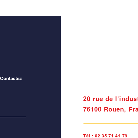
 Contactez
20 rue de l'indus
76100 Rouen, Fr
Tél :
02 35 71 41 79