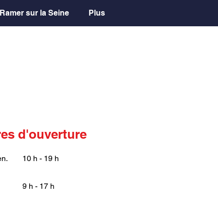
Ramer sur la Seine
Plus
es d'ouverture
en.
10 h - 19 h
9 h - 17 h