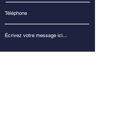
Téléphone
Écrivez votre message ici...
Envoyer
20 rue de l'industrie
76100 Rouen, France
Tél :
02 35 71 41 79