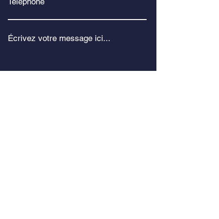
Téléphone
Écrivez votre message ici...
Envoyer
20 rue de l'industrie
76100 Rouen, France
Tél :
02 35 71 41 79