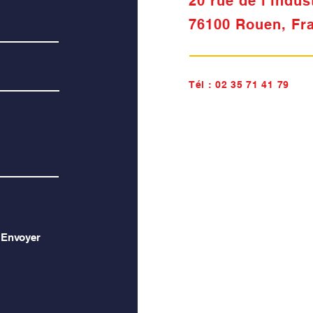
20 rue de l'indus
76100 Rouen, Fr
Tél :
02 35 71 41 79
Envoyer