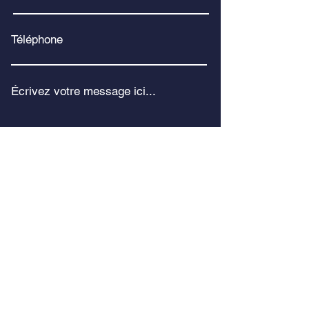
Téléphone
Écrivez votre message ici...
Envoyer
20 rue de l'industrie
76100 Rouen, France
Tél :
02 35 71 41 79